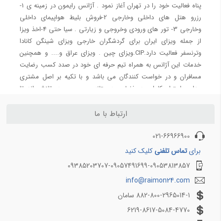
پناه فعالیت خود را در تهران آغاز نمود . آژانس رایمون در زمینه ی 1-
بلیط هواپیما اهواز به تهران
رزرو هتل های داخلی وخارجی 2-فروش بلیط هواپیمای داخلی
بلیط هواپیما اهواز به مشهد
وخارجی 3- تور های ورودی وخروجی و زیارتی . سیا حتی 4-اخذ ویزا
بلیط هواپیما اصفهان به تهران
از جمله ویزای ایران برای گردشگران خارجی ویزای شینگن کانادا
بلیط هواپیما اصفهان به مشهد
وترنسفر فعالیت دارد.CIP.ویزای چین . ویزای عراق و.... و همچنین
بلیط هواپیما شیراز به تهران
خدمات این آژانس به همراه تیم حرفه ای خود در صدد کسب رضایت
بلیط هواپیما شیراز به مشهد
مسافران و در خواست کنندگان می باشد و با تکیه بر اصل مشتری
مداری احترام کامل ودر فضایی دوستانه و صمیمی در تلاش اند تا
بالاترین کیفیت خدمات وبهترین قیمت ها . به روزترین اطلاعات را در
زمینه ی گردشگری و ارائه مشاوره در اختیار همگان قرار دهد شایان به
ارتباط با ما
ذکر است آژانس هواپیمایی رایمون تجربیات لذت بخشی را در کنار
021-66966900
مسافران کشور های مختلف از جمله هند.ایتالیا . آلمان . فرانسه. کویت
. لبنان. روسیه. آذربایجان . ترکیه . مالزی. سریلانکا. چین .عراق و اقلیم
برای
تماس تلفنی
کلیک کنید
کردستان را دارد . امیدوارم با پیشنهاداتمان پاسخگوی اعتماد شما باشیم
09385203707-09057491699-09053813857
. زندگی در سفر است
info@raimon24.com
882-800-2965014-1 سامان
6219-8617-5084-4770